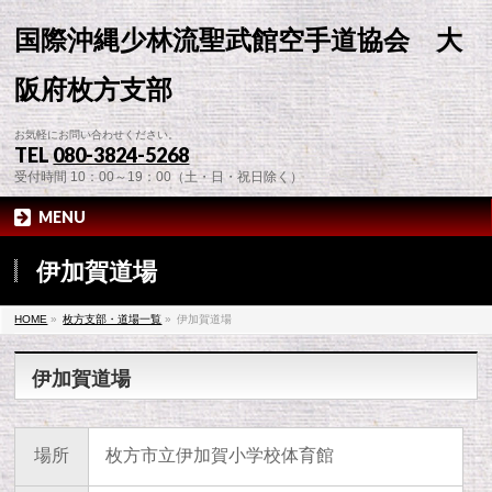
国際沖縄少林流聖武館空手道協会 大
阪府枚方支部
お気軽にお問い合わせください。
TEL
080-3824-5268
受付時間 10：00～19：00（土・日・祝日除く）
MENU
伊加賀道場
HOME
»
枚方支部・道場一覧
»
伊加賀道場
伊加賀道場
場所
枚方市立伊加賀小学校体育館